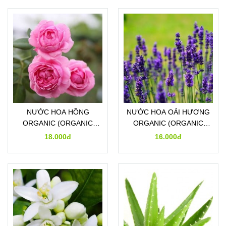
NƯỚC HOA HỒNG
NƯỚC HOA OẢI HƯƠNG
ORGANIC (ORGANIC
ORGANIC (ORGANIC
ROSE HYDROSOL)
LAVENDER HYDROSOL)
18.000đ
16.000đ