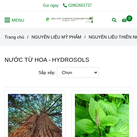
Gọi ngay
02862601737
0
MENU
Trang chủ
/
NGUYÊN LIỆU MỸ PHẨM
/
NGUYÊN LIỆU THIÊN N
NƯỚC TỪ HOA - HYDROSOLS
Sắp xếp: