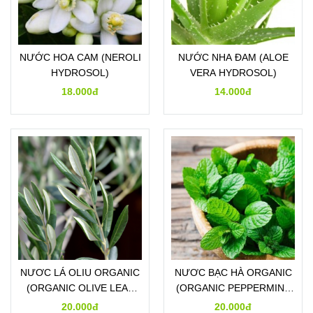
NƯỚC HOA CAM (NEROLI
NƯỚC NHA ĐAM (ALOE
HYDROSOL)
VERA HYDROSOL)
18.000đ
14.000đ
NƯƠC LÁ OLIU ORGANIC
NƯƠC BẠC HÀ ORGANIC
(ORGANIC OLIVE LEAF
(ORGANIC PEPPERMINT
HYDROSOL)
HYDROSOL)
20.000đ
20.000đ