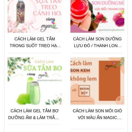
CÁCH LÀM GEL TẮM
CÁCH LÀM SON DƯỠNG
TRONG SUỐT TREO HẠT
LỰU ĐỎ / THANH LONG
VITAMIN / CÁNH HOA
TỪ PHÔI SON CHỈ VỚI 3
BƯỚC
CÁCH LÀM GEL TẮM BƠ
CÁCH LÀM SON MÔI GIÓ
DƯỠNG ẨM & LÀM TRẮNG
VỚI MÀU ẨN MAGIC
DA
COLOR