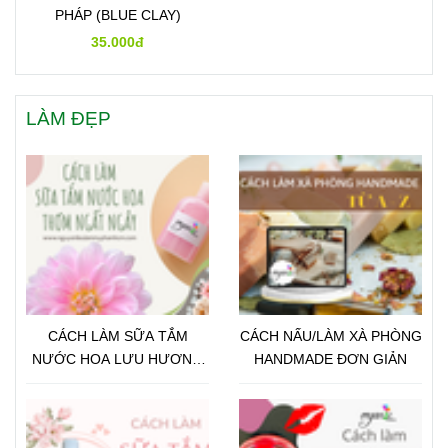
PHÁP (BLUE CLAY)
35.000đ
LÀM ĐẸP
CÁCH LÀM SỮA TẮM
CÁCH NẤU/LÀM XÀ PHÒNG
NƯỚC HOA LƯU HƯƠNG
HANDMADE ĐƠN GIẢN
LÂU