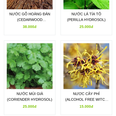
NƯỚC GỖ HOÀNG ĐÀN
NƯỚC LÁ TÍA TÔ
(CEDARWOOD
(PERILLA HYDROSOL)
HYDROSOL)
38.000đ
25.000đ
NƯỚC MÙI GIÀ
NƯƠC CÂY PHỈ
(CORIENDER HYDROSOL)
(ALCOHOL FREE WITCH
HAZEL HYDROSOL)
25.000đ
15.000đ