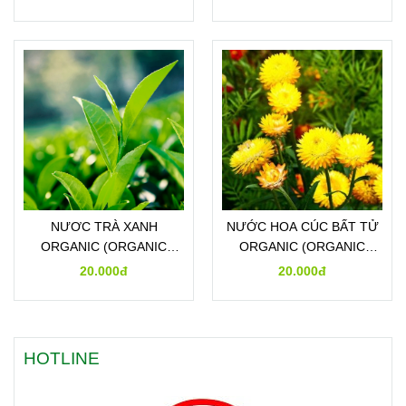
NƯƠC TRÀ XANH
NƯỚC HOA CÚC BẤT TỬ
ORGANIC (ORGANIC
ORGANIC (ORGANIC
GREEN TEA HYDROSOL)
HELICHRYSUM
20.000đ
20.000đ
HYDROSOL)
HOTLINE