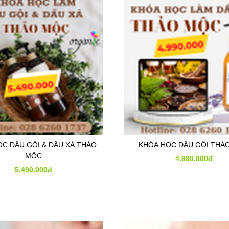
C DẦU GỘI & DẦU XẢ THẢO
KHÓA HỌC DẦU GỘI THẢ
MỘC
4.990.000đ
5.490.000đ