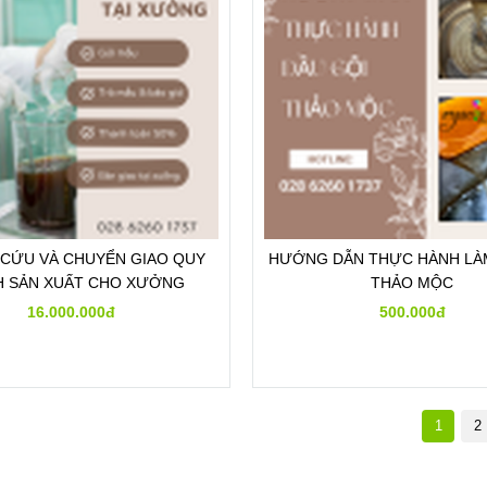
 CỨU VÀ CHUYỂN GIAO QUY
HƯỚNG DẪN THỰC HÀNH LÀ
H SẢN XUẤT CHO XƯỞNG
THẢO MỘC
16.000.000đ
500.000đ
1
2