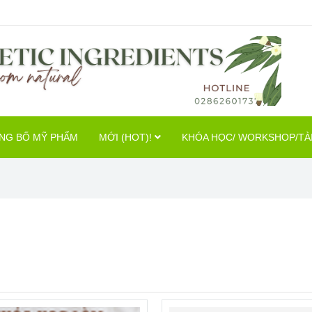
NG BỐ MỸ PHẨM
MỚI (HOT)!
KHÓA HỌC/ WORKSHOP/TÀI