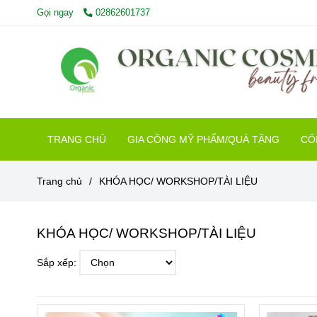
Gọi ngay
02862601737
TRANG CHỦ
GIA CÔNG MỸ PHẨM/QUÀ TẶNG
CÔ
Trang chủ
/
KHÓA HỌC/ WORKSHOP/TÀI LIỆU
KHÓA HỌC/ WORKSHOP/TÀI LIỆU
Sắp xếp: