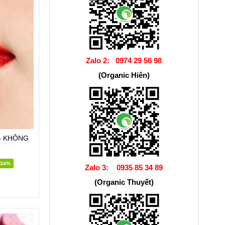
Zalo 2:
0974 29 56 98
(Organic Hiên)
-34%
Zalo 3:
0935 85 34 89
(Organic Thuyết)