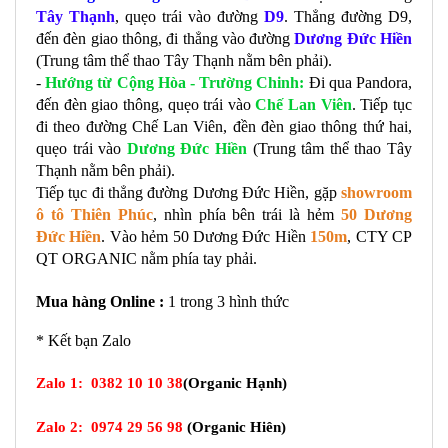
Tây Thạnh
, quẹo trái vào đường 
D9
. Thẳng đường D9, 
đến đèn giao thông, đi thẳng vào đường 
Dương Đức Hiền
(Trung tâm thể thao Tây Thạnh nằm bên phải). 
- 
Hướng từ Cộng Hòa - Trường Chinh:
 Đi qua Pandora, 
đến đèn giao thông, quẹo trái vào 
Chế Lan Viên
. Tiếp tục 
đi theo đường Chế Lan Viên, đền đèn giao thông thứ hai, 
quẹo trái vào 
Dương Đức Hiền
 (Trung tâm thể thao Tây 
Thạnh nằm bên phải). 
Tiếp tục đi thẳng đường Dương Đức Hiền, gặp 
showroom 
ô tô Thiên Phúc
, nhìn phía bên trái là hẻm 
50 Dương 
Đức Hiền
. Vào hẻm 50 Dương Đức Hiền 
150m
, CTY CP 
QT ORGANIC nằm phía tay phải. 
Mua hàng 
Online :
 1 trong 3 hình thức
* Kết bạn Zalo
Zalo 1:
0382 10 10 38
(Organic Hạnh)
Zalo 2:
0974 29 56 98
(
Organic
Hiên)