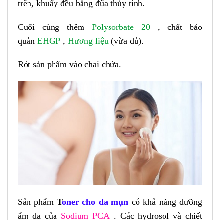
trên, khuấy đều bằng đũa thủy tinh.
Cuối cùng thêm
Polysorbate 20
, chất bảo
quản
E
HGP
,
Hương liệu
(vừa đủ).
Rót sản phẩm vào chai chứa.
Sản phẩm
T
oner cho da mụn
có khả năng dưỡng
ẩm da của
Sodium PCA
. Các hydrosol và chiết