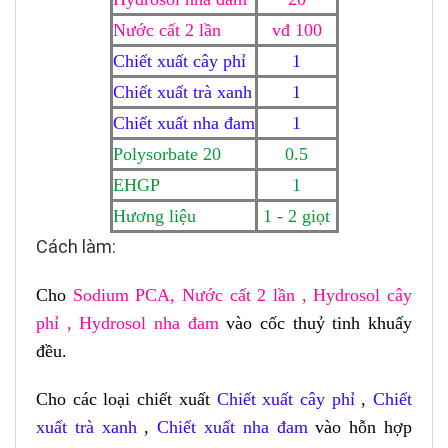
Nước cất 2 lần
vđ 100
Chiết xuất cây phỉ
1
Chiết xuất trà xanh
1
Chiết xuất nha đam
1
Polysorbate 20
0.5
E
HGP
1
Hương liệu
1 - 2 giọt
Cách làm:
Cho
Sodium PCA
,
Nước cất 2 lần
,
Hydrosol cây
phỉ
,
Hydrosol nha đam
vào cốc thuỷ tinh khuấy
đều.
Cho các loại chiết xuất
Chiết xuất cây phỉ
,
Chiết
xuất trà xanh
,
Chiết xuất nha đam
vào hỗn hợp