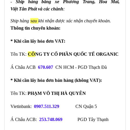
-
Ship hàng bằng xe Phương Trang, Hoa Mai,
Việt
Tân
Phát và các chành
:
Ship hàng
sau
khi nhận được xác nhận chuyển khoản.
Thông tin chuyển khoản:
* Khi cần lấy hóa đơn VAT:
Tên TK:
CÔ
NG TY CỔ PHẦN QUỐC TẾ ORGANIC
Á Châu ACB
670.607
CN HCM - PGD Thạch Đà
* Khi cần lấy hóa đơn bán hàng (không VAT):
Tên TK:
PHẠM VÕ THỊ HÀ QUYÊN
Vietinbank:
0907.511.329
CN Quận 5
Á Châu ACB:
253.748.069
PGD Tây Thạnh