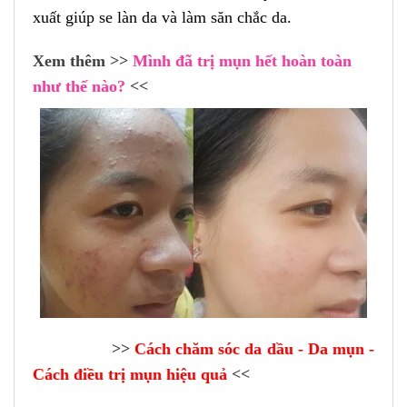
xuất giúp se làn da và làm săn chắc da.
Xem thêm >>
Mình đã trị mụn hết hoàn toàn
như thế nào?
<<
AAAAAAa
>>
Cách chăm sóc da dầu - Da mụn -
Cách điều trị mụn hiệu quả
<<