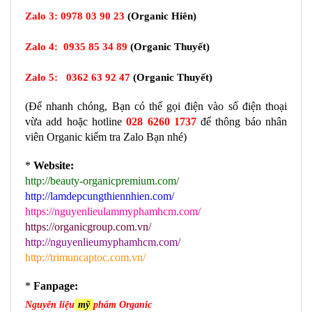
Zalo 3:
0978 03 90 23
(Organic Hiên)
Zalo 4:
0935 85 34 89
(
Organic Thuyết
)
Zalo 5:
0362 63 92 47
(Organic Thuyết)
(Để nhanh chóng, Bạn có thể gọi điện vào số điện thoại 
vừa add hoặc hotline 
028 6260 1737
 để thông báo nhân 
viên Organic kiểm tra Zalo Bạn nhé) 
* 
Website:
http://beauty-organicpremium.com/
http://lamdepcungthiennhien.com/
https://nguyenlieulammyphamhcm.com/
https://organicgroup.com.vn/
http://nguyenlieumyphamhcm.com/
http://trimuncaptoc.com.vn/
* 
Fanpage:
Nguyên liệu
mỹ
phẩm Organic