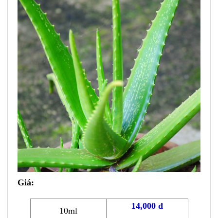
Giá:
14
,000 đ
10ml