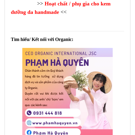
AAAAAAa
>>
Hoạt chất / phụ gia cho kem
dưỡng da handmade
<<
Tìm hiểu/ Kết nối với Organic: