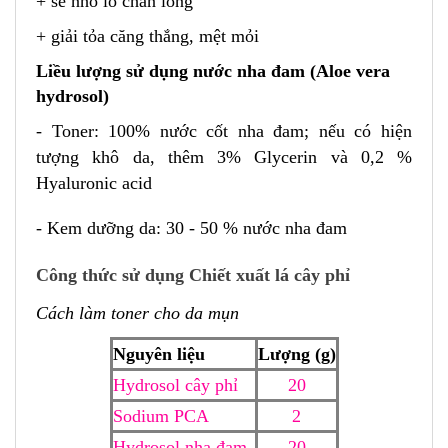
+ se nhỏ lỗ chân lông
+ g
iải tỏa căng thắng, mệt mỏi
Liều lượng sử dụng nước nha đam (Aloe vera
hydrosol)
-
Toner:
100% nước cốt nha đam; nếu có hiện
tượng khô da, thêm 3% Glycerin và 0,2 %
Hyaluronic acid
- K
em dưỡng da:
30 - 50 % nước nha đam
Công thức sử dụng
Chiết xuất lá cây phỉ
Cách làm toner cho da mụn
Nguyên liệu
Lượng (g)
Hydrosol cây phỉ
20
Sodium PCA
2
Hydrosol nha đam
20