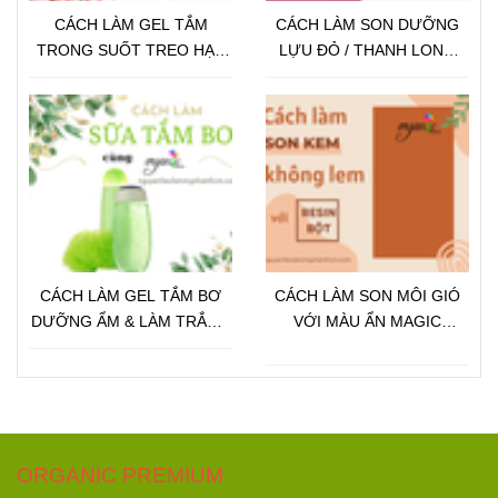
CÁCH LÀM GEL TẮM
CÁCH LÀM SON DƯỠNG
TRONG SUỐT TREO HẠT
LỰU ĐỎ / THANH LONG
VITAMIN / CÁNH HOA
TỪ PHÔI SON CHỈ VỚI 3
BƯỚC
CÁCH LÀM GEL TẮM BƠ
CÁCH LÀM SON MÔI GIÓ
DƯỠNG ẨM & LÀM TRẮNG
VỚI MÀU ẨN MAGIC
DA
COLOR
ORGANIC PREMIUM