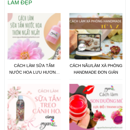
LÀM ĐẸP
CÁCH LÀM SỮA TẮM
CÁCH NẤU/LÀM XÀ PHÒNG
NƯỚC HOA LƯU HƯƠNG
HANDMADE ĐƠN GIẢN
LÂU