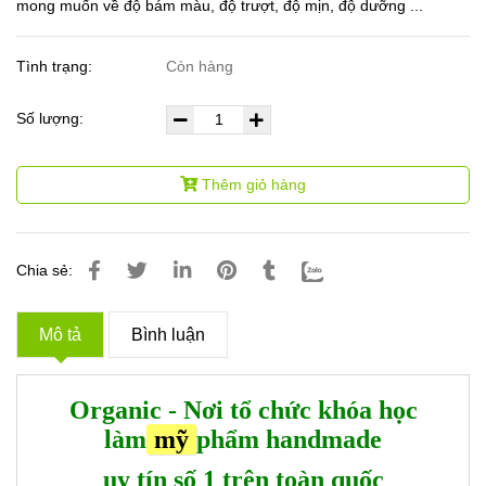
mong muốn về độ bám màu, độ trượt, độ mịn, độ dưỡng ...
Tình trạng:
Còn hàng
Số lượng:
Thêm giỏ hàng
Chia sẻ:
Mô tả
Bình luận
Organic - Nơi tổ chức khóa học
làm
mỹ
phẩm handmade
uy tín số 1 trên toàn quốc