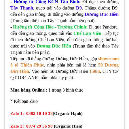
- 
Hướng từ Cổng KCN Tân Bình:
 Đi dọc theo đường 
Tây Thạnh
, quẹo trái vào đường 
D9
. Thẳng đường D9, 
đến đèn giao thông, đi thẳng vào đường 
Dương Đức Hiền
(Trung tâm thể thao Tây Thạnh nằm bên phải). 
- 
Hướng từ Cộng Hòa - Trường Chinh:
 Đi qua Pandora, 
đến đèn giao thông, quẹo trái vào 
Chế Lan Viên
. Tiếp tục 
đi theo đường Chế Lan Viên, đền đèn giao thông thứ hai, 
quẹo trái vào 
Dương Đức Hiền
 (Trung tâm thể thao Tây 
Thạnh nằm bên phải). 
Tiếp tục đi thẳng đường Dương Đức Hiền, gặp 
showroom 
ô tô Thiên Phúc
, nhìn phía bên trái là hẻm 
50 Dương 
Đức Hiền
. Vào hẻm 50 Dương Đức Hiền 
150m
, CTY CP 
QT ORGANIC nằm phía tay phải. 
Mua hàng 
Online :
 1 trong 3 hình thức
* Kết bạn Zalo
Zalo 1:
0382 10 10 38
(Organic Hạnh)
Zalo 2:
0974 29 56 98
(
Organic
Hiên)