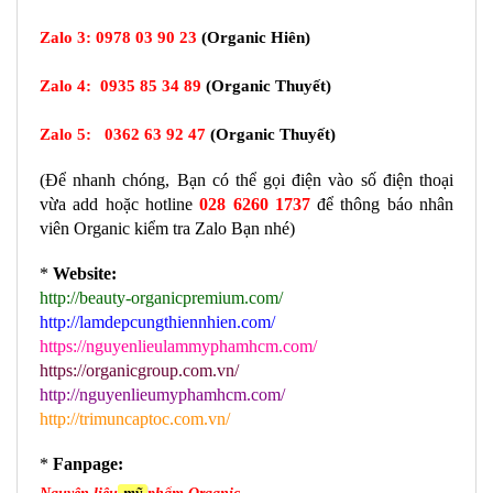
Zalo 3:
0978 03 90 23
(Organic Hiên)
Zalo 4:
0935 85 34 89
(
Organic Thuyết
)
Zalo 5:
0362 63 92 47
(Organic Thuyết)
(Để nhanh chóng, Bạn có thể gọi điện vào số điện thoại 
vừa add hoặc hotline 
028 6260 1737
 để thông báo nhân 
viên Organic kiểm tra Zalo Bạn nhé) 
* 
Website:
http://beauty-organicpremium.com/
http://lamdepcungthiennhien.com/
https://nguyenlieulammyphamhcm.com/
https://organicgroup.com.vn/
http://nguyenlieumyphamhcm.com/
http://trimuncaptoc.com.vn/
* 
Fanpage: