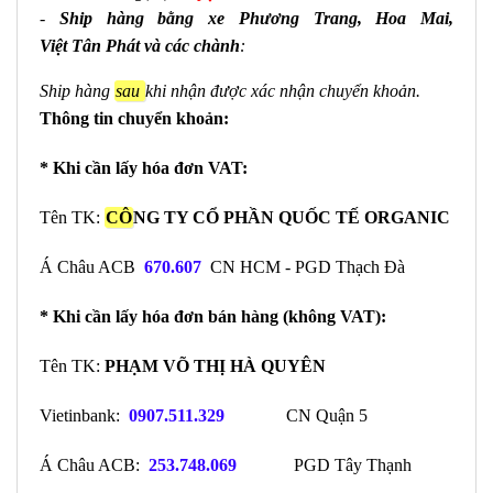
-
Ship hàng bằng xe Phương Trang, Hoa Mai,
Việt
Tân
Phát và các chành
:
Ship hàng
sau
khi nhận được xác nhận chuyển khoản.
Thông tin chuyển khoản:
* Khi cần lấy hóa đơn VAT:
Tên TK:
CÔ
NG TY CỔ PHẦN QUỐC TẾ ORGANIC
Á Châu ACB
670.607
CN HCM - PGD Thạch Đà
* Khi cần lấy hóa đơn bán hàng (không VAT):
Tên TK:
PHẠM VÕ THỊ HÀ QUYÊN
Vietinbank:
0907.511.329
CN Quận 5
Á Châu ACB:
253.748.069
PGD Tây Thạnh