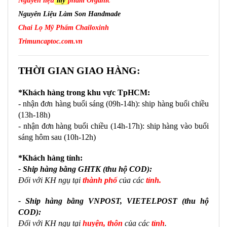
Nguyên liệu
mỹ
phẩm Organic
Nguyên Liệu Làm Son Handmade
Chai Lọ Mỹ Phẩm Chailoxinh
Trimuncaptoc.com.vn
THỜI GIAN GIAO HÀNG:
*Khách hàng trong khu vực TpHCM:
- nhận đơn hàng buổi sáng (09h-14h): ship hàng buổi chiều 
(13h-18h)
- nhận đơn hàng buổi chiều (14h-17h): ship hàng vào buổi 
sáng hôm sau (10h-12h)
*Khách hàng tỉnh:
- Ship hàng bằng GHTK (thu hộ COD):
Đối với KH ngụ tại
thành phố
của các
tỉnh.
- Ship hàng bằng VNPOST, VIETELPOST
(thu hộ
COD):
Đối với KH ngụ tại
huyện, thôn
của các
tỉnh
.