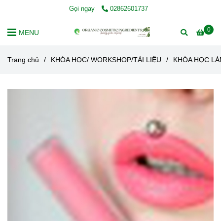
Gọi ngay
02862601737
0
MENU
Trang chủ
/
KHÓA HỌC/ WORKSHOP/TÀI LIỆU
/
KHÓA HỌC L