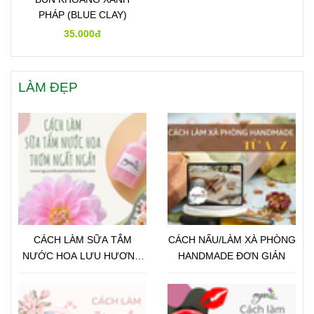
PHÁP (BLUE CLAY)
35.000đ
LÀM ĐẸP
CÁCH LÀM SỮA TẮM
CÁCH NẤU/LÀM XÀ PHÒNG
NƯỚC HOA LƯU HƯƠNG
HANDMADE ĐƠN GIẢN
LÂU