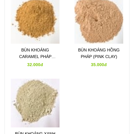
BÙN KHOÁNG
BÙN KHOÁNG HỒNG
CARAMEL PHÁP
PHÁP (PINK CLAY)
(CARAMEL CLAY)
32.000đ
35.000đ
BÙN KHOÁNG XANH