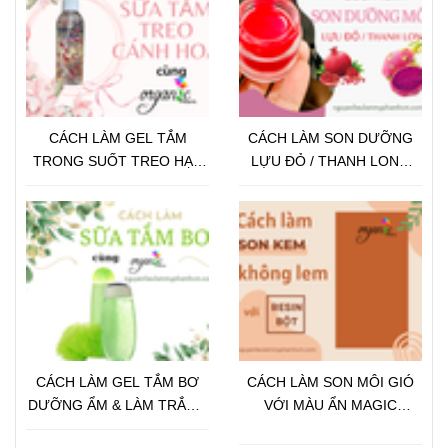
CÁCH LÀM GEL TẮM
CÁCH LÀM SON DƯỠNG
TRONG SUỐT TREO HẠT
LỰU ĐỎ / THANH LONG
VITAMIN / CÁNH HOA
TỪ PHÔI SON CHỈ VỚI 3
BƯỚC
CÁCH LÀM GEL TẮM BƠ
CÁCH LÀM SON MÔI GIÓ
DƯỠNG ẨM & LÀM TRẮNG
VỚI MÀU ẨN MAGIC
DA
COLOR