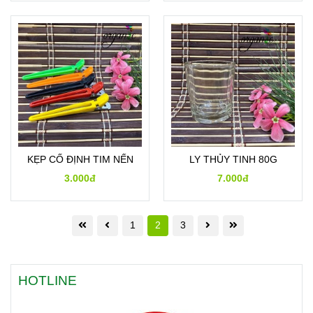
KẸP CỐ ĐỊNH TIM NẾN
LY THỦY TINH 80G
3.000đ
7.000đ
1
2
3
HOTLINE