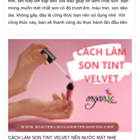
mịn, kết hợp với sáp dẻo SW wax giúp ổn định chất son. Bạn
mong muốn một chất son có độ trượt êm, màu mịn, son dẻo
dai, không gãy, đây là công thức bạn nên sử dụng nhé. Với
công thức này, bạn sẽ thành công dù thực hành lần đầu tiên.
CÁCH LÀM SON TINT VELVET NỀN NƯỚC MÁT NHẸ