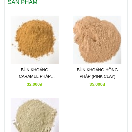
SẢN PHẨM
BÙN KHOÁNG
BÙN KHOÁNG HỒNG
CARAMEL PHÁP
PHÁP (PINK CLAY)
(CARAMEL CLAY)
32.000đ
35.000đ