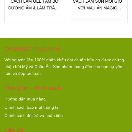
CÁCH LÀM GEL TẮM BƠ
CÁCH LÀM SON MÔI GIÓ
DƯỠNG ẨM & LÀM TRẮNG
VỚI MÀU ẨN MAGIC
DA
COLOR
ORGANIC PREMIUM
Với nguyên liệu 100% nhập khẩu đạt chuẩn hữu cơ được chứng
nhận bởi Mỹ và Châu Âu. Sản phẩm mang đến cho bạn sự yên
tâm và đẹp an toàn.
Thông tin - chính sách
Hướng dẫn mua hàng
Chính sách bảo mật thông tin
Chính sách đổi trả và hoàn tiền
Liên hệ