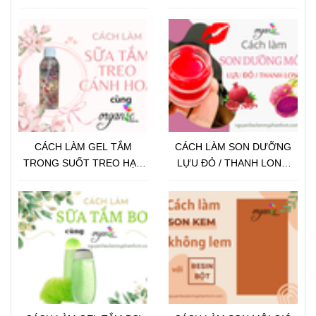
LÂU
CÁCH LÀM GEL TẮM
CÁCH LÀM SON DƯỠNG
TRONG SUỐT TREO HẠT
LỰU ĐỎ / THANH LONG
VITAMIN / CÁNH HOA
TỪ PHÔI SON CHỈ VỚI 3
BƯỚC