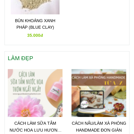
BÙN KHOÁNG XANH
PHÁP (BLUE CLAY)
35.000đ
LÀM ĐẸP
CÁCH LÀM SỮA TẮM
CÁCH NẤU/LÀM XÀ PHÒNG
NƯỚC HOA LƯU HƯƠNG
HANDMADE ĐƠN GIẢN