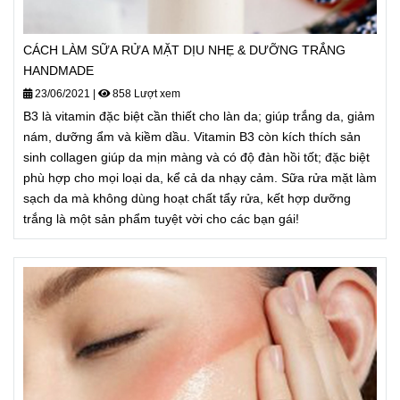
CÁCH LÀM SỮA RỬA MẶT DỊU NHẸ & DƯỠNG TRẮNG
HANDMADE
23/06/2021
|
858 Lượt xem
B3 là vitamin đặc biệt cần thiết cho làn da; giúp trắng da, giảm
nám, dưỡng ẩm và kiềm dầu. Vitamin B3 còn kích thích sản
sinh collagen giúp da mịn màng và có độ đàn hồi tốt; đặc biệt
phù hợp cho mọi loại da, kể cả da nhạy cảm. Sữa rửa mặt làm
sạch da mà không dùng hoạt chất tẩy rửa, kết hợp dưỡng
trắng là một sản phẩm tuyệt vời cho các bạn gái!