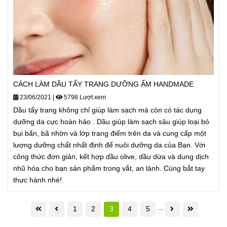
CÁCH LÀM DẦU TẨY TRANG DƯỠNG ẨM HANDMADE
23/06/2021
|
5798 Lượt xem
Dầu tẩy trang không chỉ giúp làm sạch mà còn có tác dụng
dưỡng da cực hoàn hảo . Dầu giúp làm sạch sâu giúp loại bỏ
bụi bẩn, bã nhờn và lớp trang điểm trên da và cung cấp một
lượng dưỡng chất nhất định để nuôi dưỡng da của Bạn. Với
công thức đơn giản, kết hợp dầu olive, dầu dừa và dung dịch
nhũ hóa cho bạn sản phẩm trong vắt, an lành. Cùng bắt tay
thực hành nhé!
...
1
2
3
4
5