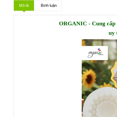
Mô tả
Bình luận
ORGANIC - Cung cấp n
uy 