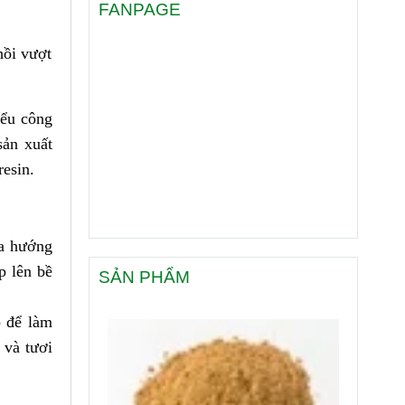
FANPAGE
hồi vượt
iểu công
sản xuất
resin.
oa hướng
p lên bề
SẢN PHẨM
 để làm
 và tươi