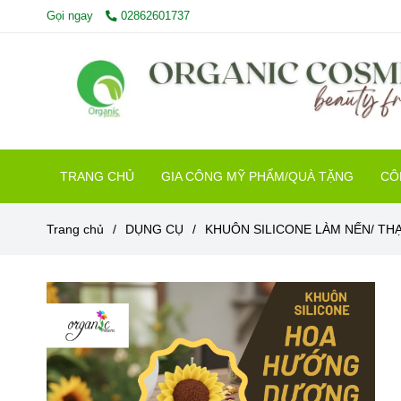
Gọi ngay
02862601737
TRANG CHỦ
GIA CÔNG MỸ PHẨM/QUÀ TẶNG
CÔ
Trang chủ
/
DỤNG CỤ
/
KHUÔN SILICONE LÀM NẾN/ TH