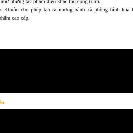
 như những tác phẩm điêu khắc thủ công tỉ mỉ.
:
Khuôn cho phép tạo ra những bánh xà phòng hình hoa b
phẩm cao cấp.
ến