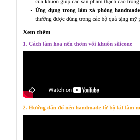
của khuôn giúp các sản phẩm thạch cao trông
Ứng dụng trong làm xà phòng handmade
thường được dùng trong các bộ quà tặng mỹ 
Xem thêm
1. Cách làm hoa nến thơm với khuôn silicone
2. Hướng dẫn đổ nến handmade từ bộ kit làm n