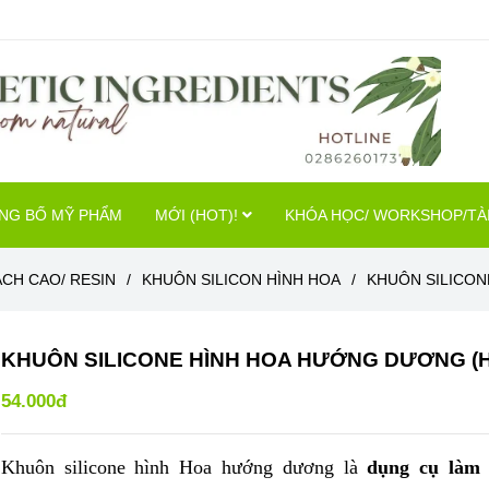
NG BỐ MỸ PHẨM
MỚI (HOT)!
KHÓA HỌC/ WORKSHOP/TÀI
ẠCH CAO/ RESIN
/
KHUÔN SILICON HÌNH HOA
/
KHUÔN SILICON
KHUÔN SILICONE HÌNH HOA HƯỚNG DƯƠNG (H
54.000đ
Khuôn silicone hình Hoa hướng dương là
dụng cụ làm