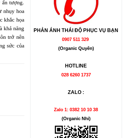
 ấn tượng.
từ nhụy hoa
c khắc họa
 và khả năng
PHẢN ÁNH THÁI ĐỘ PHỤC VỤ BẠN
uôn trở nên
0907 511 329
ông sức của
(Organic Quyên)
HOTLINE
028 6260 1737
ZALO :
Zalo 1:
0382 10 10 38
(Organic Nhi)