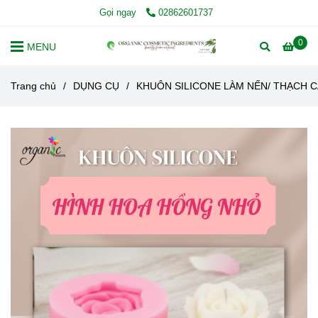
Gọi ngay
02862601737
0
MENU
Trang chủ
/
DỤNG CỤ
/
KHUÔN SILICONE LÀM NẾN/ THẠCH C