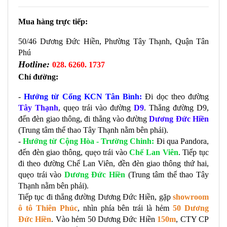
Mua hàng trực tiếp:
50/46 Dương Đức Hiền, Phường Tây Thạnh, Quận Tân 
Phú
Hotline:
028. 6260. 1737
Chỉ đường:
- 
Hướng từ Cổng KCN Tân Bình:
 Đi dọc theo đường 
Tây Thạnh
, quẹo trái vào đường 
D9
. Thẳng đường D9, 
đến đèn giao thông, đi thẳng vào đường 
Dương Đức Hiền
(Trung tâm thể thao Tây Thạnh nằm bên phải). 
- 
Hướng từ Cộng Hòa - Trường Chinh:
 Đi qua Pandora, 
đến đèn giao thông, quẹo trái vào 
Chế Lan Viên
. Tiếp tục 
đi theo đường Chế Lan Viên, đền đèn giao thông thứ hai, 
quẹo trái vào 
Dương Đức Hiền
 (Trung tâm thể thao Tây 
Thạnh nằm bên phải). 
Tiếp tục đi thẳng đường Dương Đức Hiền, gặp 
showroom 
ô tô Thiên Phúc
, nhìn phía bên trái là hẻm 
50 Dương 
Đức Hiền
. Vào hẻm 50 Dương Đức Hiền 
150m
, CTY CP 