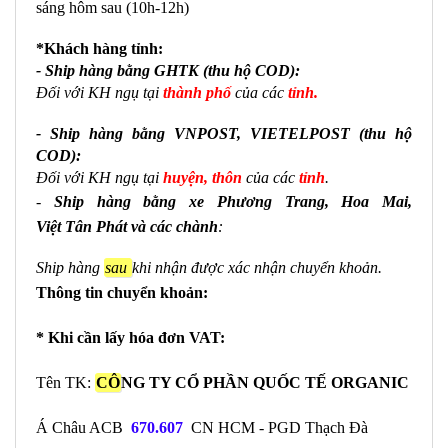
sáng hôm sau (10h-12h)
*Khách hàng tỉnh:
- Ship hàng bằng GHTK (thu hộ COD):
Đối với KH ngụ tại
thành phố
của các
tỉnh.
- Ship hàng bằng VNPOST, VIETELPOST
(thu hộ
COD):
Đối với KH ngụ tại
huyện, thôn
của các
tỉnh
.
-
Ship hàng bằng xe Phương Trang, Hoa Mai,
Việt
Tân
Phát và các chành
:
Ship hàng
sau
khi nhận được xác nhận chuyển khoản.
Thông tin chuyển khoản:
* Khi cần lấy hóa đơn VAT:
Tên TK:
CÔ
NG TY CỔ PHẦN QUỐC TẾ ORGANIC
Á Châu ACB
670.607
CN HCM - PGD Thạch Đà